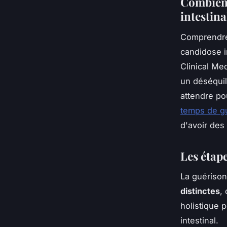
Combien 
intestina
Comprendre 
candidose i
Clinical Me
un déséquil
attendre po
temps de gu
d'avoir des
Les étap
La guérison
distinctes
,
holistique 
intestinal.