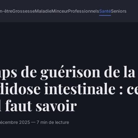
n-être
Grossesse
Maladie
Minceur
Professionnels
Santé
Seniors
ps de guérison de la
idose intestinale : c
l faut savoir
cembre 2025 — 7 min de lecture