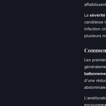
affaiblissen
La
sévérité 
candidose l
infection c
plusieurs m
Comment 
Les premier
généraleme
ballonneme
d'une réduc
abdominales
L'améliorat
encouragean