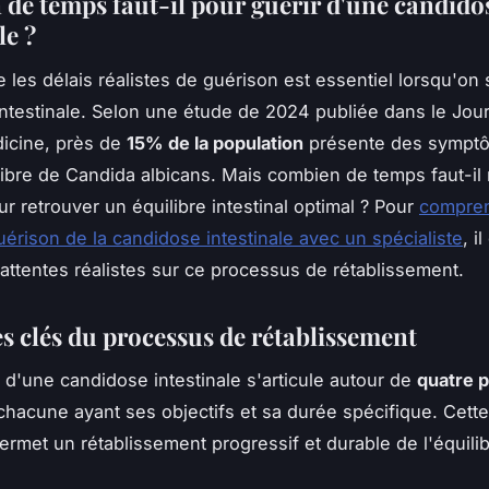
de temps faut-il pour guérir d'une candido
le ?
les délais réalistes de guérison est essentiel lorsqu'on 
ntestinale. Selon une étude de 2024 publiée dans le Jour
dicine, près de
15% de la population
présente des symptô
ibre de Candida albicans. Mais combien de temps faut-il
ur retrouver un équilibre intestinal optimal ? Pour
compren
érison de la candidose intestinale avec un spécialiste
, i
 attentes réalistes sur ce processus de rétablissement.
es clés du processus de rétablissement
 d'une candidose intestinale s'articule autour de
quatre 
 chacune ayant ses objectifs et sa durée spécifique. Cett
permet un rétablissement progressif et durable de l'équili