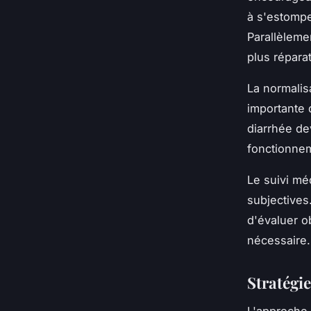
à s'estompe
Parallèleme
plus réparat
La normalis
importante 
diarrhée de
fonctionnem
Le suivi mé
subjective
d'évaluer ob
nécessaire.
Stratégi
L'approche 