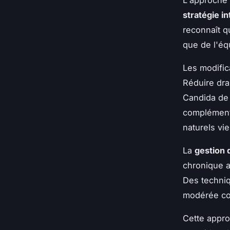
stratégie i
reconnaît q
que de l'éq
Les modific
Réduire dra
Candida de 
compléments
naturels vie
La
gestion 
chronique af
Des techniq
modérée con
Cette appro