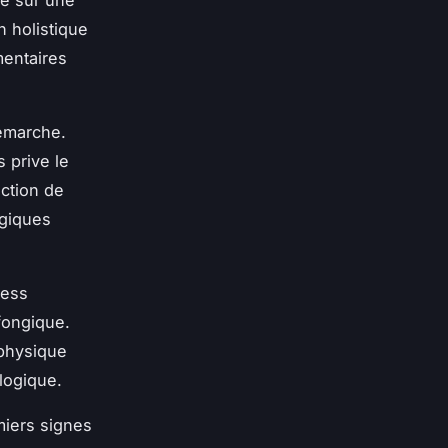
n holistique
mentaires
démarche.
 prive le
uction de
ngiques
ress
 fongique.
 physique
ologique.
miers signes