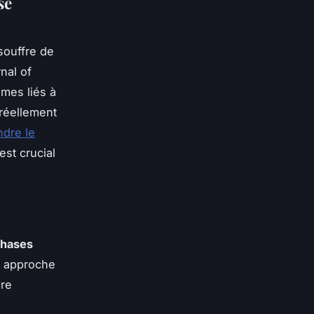
se
souffre de
nal of
mes liés à
 réellement
dre le
l est crucial
phases
e approche
bre