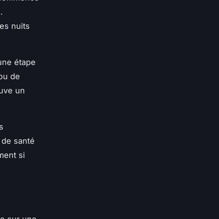
.
es nuits
 une étape
 ou de
ouve un
s
 de santé
ment si
se sur une