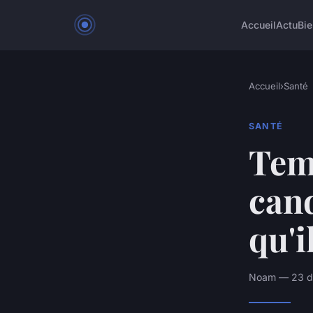
Accueil
Actu
Bie
Accueil
›
Santé
SANTÉ
Tem
cand
qu'i
Noam — 23 dé