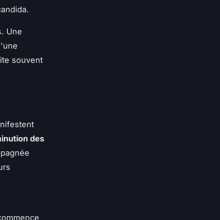
candida.
s. Une
u'une
ite souvent
nifestent
inution des
ompagnée
urs
n commence