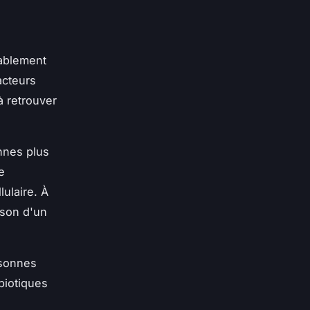
rablement
acteurs
à retrouver
nnes plus
e
lulaire. À
ison d'un
rsonnes
biotiques