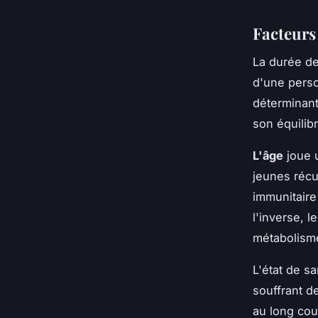
Facteurs
La durée de
d'une perso
déterminant
son équilibr
L'âge
joue u
jeunes réc
immunitaire 
l'inverse, 
métabolisme
L'état de s
souffrant d
au long cou