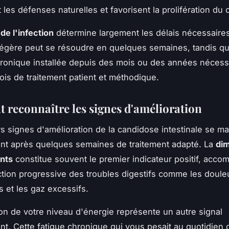
t les défenses naturelles et favorisent la prolifération du 
de l'infection
détermine largement les délais nécessaire
égère peut se résoudre en quelques semaines, tandis q
hronique installée depuis des mois ou des années nécess
ois de traitement patient et méthodique.
reconnaître les signes d'amélioration
s signes d'amélioration de la candidose intestinale se ma
nt après quelques semaines de traitement adapté. La
dim
nts
constitue souvent le premier indicateur positif, acc
tion progressive des troubles digestifs comme les doule
 et les gaz excessifs.
ion de votre niveau d'énergie représente un autre signal
t. Cette fatigue chronique qui vous pesait au quotidie