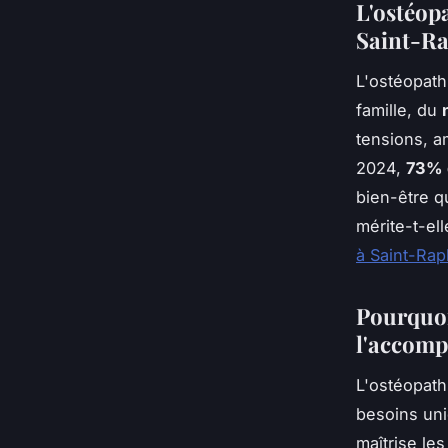
L'ostéop
Saint-R
L'ostéopath
famille, du
tensions, am
2024,
73% 
bien-être q
mérite-t-el
à Saint-Rap
Pourquoi
l'accomp
L'ostéopath
besoins uni
maîtrise le