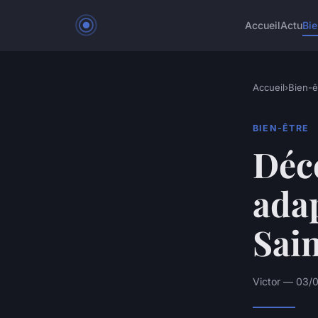
Accueil
Actu
Bie
Accueil
›
Bien-ê
BIEN-ÊTRE
Déco
adap
Sai
Victor — 03/0