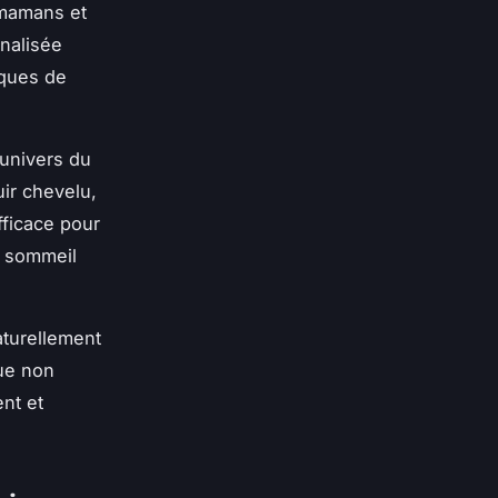
 mamans et
nalisée
iques de
'univers du
ir chevelu,
fficace pour
u sommeil
aturellement
que non
nt et