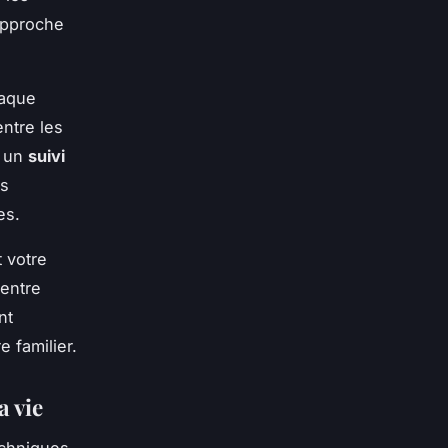
approche
haque
entre les
s un
suivi
ts
es.
t votre
 entre
nt
 familier.
a vie
echniques