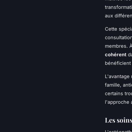
transformat
aux différe
Cette spéc
consultation
membres. À 
cohérent
da
bénéficient
L'avantage r
famille, ant
certains tro
l'approche 
Les soin
L'ostéopat