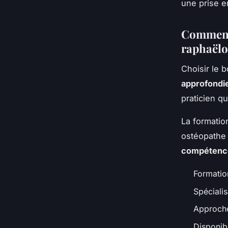
une prise e
Comment 
raphaëlo
Choisir le 
approfondi
praticien q
La formation
ostéopathe 
compétence
Formatio
Spécialis
Approche
Disponibi