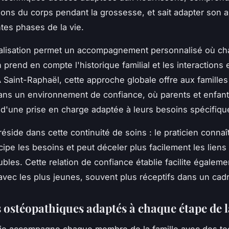
ions du corps pendant la grossesse, et sait adapter son 
ntes phases de la vie.
ialisation permet un accompagnement personnalisé où c
 prend en compte l'historique familial et les interactions 
Saint-Raphaël, cette approche globale offre aux famille
ns un environnement de confiance, où parents et enfan
 d'une prise en charge adaptée à leurs besoins spécifiqu
éside dans cette continuité de soins : le praticien connaî
icipe les besoins et peut déceler plus facilement les liens
ubles. Cette relation de confiance établie facilite égaleme
avec les plus jeunes, souvent plus réceptifs dans un cadre
s ostéopathiques adaptés à chaque étape de l
hie accompagne chaque membre de la famille avec des t