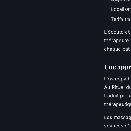
Localisa
Tarifs tr
L'écoute et
thérapeute 
chaque pati
Une appr
L'ostéopath
Au Rituel d
traduit pa
thérapeutiqu
Les massage
séances d'o