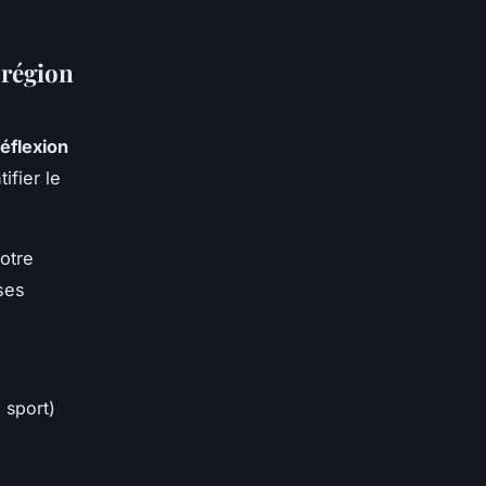
 région
réflexion
ifier le
votre
ses
 sport)