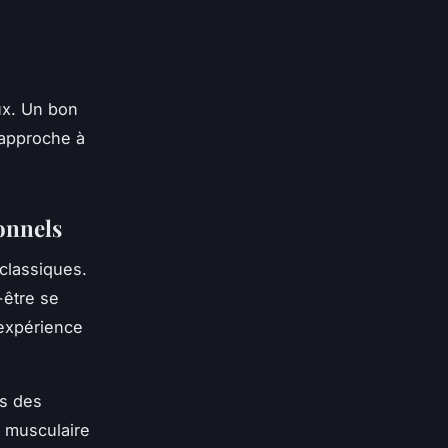
ux. Un bon
 approche à
onnels
classiques.
-être se
'expérience
es des
 musculaire