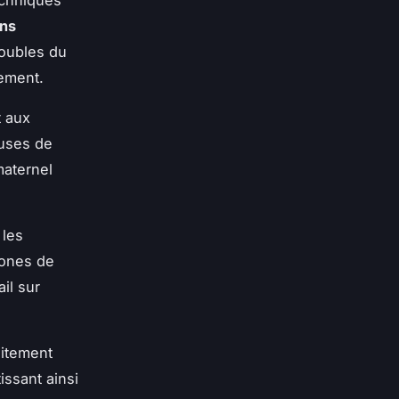
ons
roubles du
hement.
t aux
euses de
maternel
 les
zones de
il sur
aitement
issant ainsi