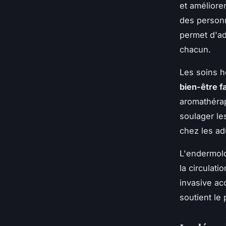
et améliore
des personn
permet d'ad
chacun.
Les soins h
bien-être fa
aromathérap
soulager le
chez les ad
L'endermolo
la circulati
invasive a
soutient le