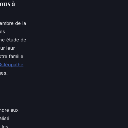
tous à
membre de la
les
 une étude de
ur leur
tre famille
Ostéopathe
ges.
ndre aux
alisé
 les