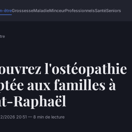
n-être
Grossesse
Maladie
Minceur
Professionnels
Santé
Seniors
tre
uvrez l'ostéopathie
tée aux familles à
nt-Raphaël
2/2026 20:51 — 8 min de lecture